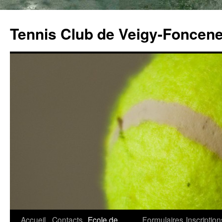
Tennis Club de Veigy-Foncen
Accueil
Contacts
Ecole de
Formulaires
Inscription
Aller